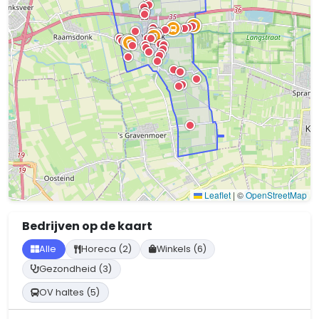
Leaflet
|
©
OpenStreetMap
Bedrijven op de kaart
Alle
Horeca (2)
Winkels (6)
Gezondheid (3)
OV haltes (5)