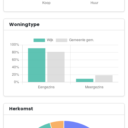
Depa Bouw & Ontwikkeling B.V.
Blokenweg 14
DX2 show creations
Woningtype
Watersnip 39
Ezra Oerlemans Beheer B.V.
Raadhuisstraat 21
Fruitteeltbedrijf M.S.L. Zijlmans
Carmelietenstraat 33
Glasnost B.V.
Spoorstraat 13
Handelsonderneming "Pieter Van Riel"
Stadhoudersdijk 1
Herkomst
Hooijmaijers
Overdiepsekade 3