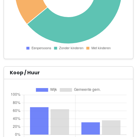
Verharen Administratie & Advies
Carmelietenstraat 25
Zijderlaan Bulk Trading B.V.
Dwarsweg 10
A.G.A. van den Broek Dienstverlening
't Vaartje 112 a
A.H. van de Werken Holding B.V.
't Vaartje 56
Koop / Huur
Beauty Point by Saskia
Canadeseweg 5
B.V. SMEUR
Benedenkerkstraat 96
Cafetaria 't Trefpunt B.V.
Raadhuisstraat 21