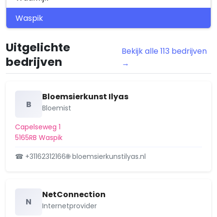
Waspik
Uitgelichte
Bekijk alle 113 bedrijven
bedrijven
→
Bloemsierkunst Ilyas
B
Bloemist
Capelseweg 1
5165RB Waspik
☎ +31162312166
🌐 bloemsierkunstilyas.nl
NetConnection
N
Internetprovider