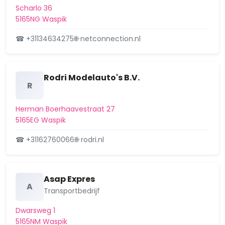
Scharlo 36
5165NG Waspik
☎ +31134634275
🌐 netconnection.nl
Rodri Modelauto's B.V.
R
Herman Boerhaavestraat 27
5165EG Waspik
☎ +31162760066
🌐 rodri.nl
Asap Expres
A
Transportbedrijf
Dwarsweg 1
5165NM Waspik