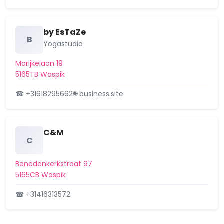
by EsTaZe
B
Yogastudio
Marijkelaan 19
5165TB Waspik
☎ +31618295662
🌐 business.site
C&M
C
Benedenkerkstraat 97
5165CB Waspik
☎ +31416313572