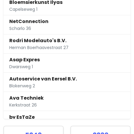
Bloemsierkunst Ilyas
Capelseweg 1
NetConnection
Scharlo 36
Rodri Modelauto's B.V.
Herman Boerhaavestraat 27
Asap Expres
Dwarsweg 1
Autoservice van Eersel B.V.
Blokenweg 2
Ava Techniek
Kerkstraat 26
by EsTaZe
Marijkelaan 19