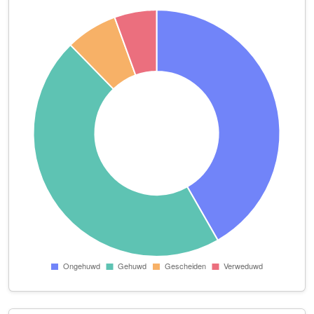
Ranas-Akki B.V.
Stationslaan 4 b
R. van der Westen Metselwerken
Heemraadstraat 7
Seli van Loon
Schotse Hooglandersstraat 78
Smeur
Benedenkerkstraat 96
Snels Slagerijen Beheer B.V.
Kerkstraat 8
Stichting Dagbesteding Happy Days
Benedenkerkstraat 50 a
Tegelzettersbedrijf Van der Velden B.V.
Leeuwerik 41