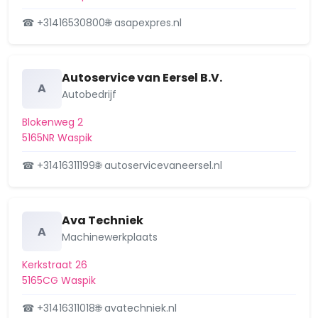
☎ +31416530800
🌐 asapexpres.nl
Autoservice van Eersel B.V.
A
Autobedrijf
Blokenweg 2
5165NR Waspik
☎ +31416311199
🌐 autoservicevaneersel.nl
Ava Techniek
A
Machinewerkplaats
Kerkstraat 26
5165CG Waspik
☎ +31416311018
🌐 avatechniek.nl