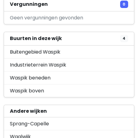
't Oude Maasje Beheer Waspik B.V.
Vergunningen
0
Overdiepsekade 2
Geen vergunningen gevonden
Buurten in deze wijk
4
Buitengebied Waspik
Industrieterrein Waspik
Waspik beneden
Waspik boven
Andere wijken
Sprang-Capelle
Waalwijk