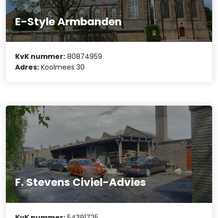
E-Style Armbanden
KvK nummer:
80874959
Adres:
Koolmees 30
F. Stevens Civiel-Advies
KvK nummer:
54391725