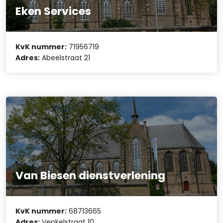
Eken Services
KvK nummer:
71956719
Adres:
Abeelstraat 21
Van Biesen dienstverlening
KvK nummer:
68713665
Adres:
Venkelstraat 10