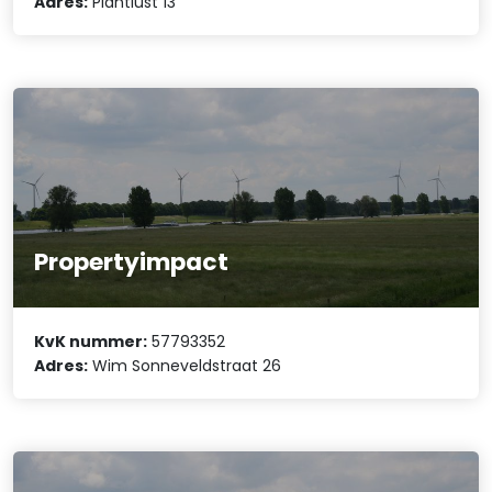
Adres:
Plantlust 13
Propertyimpact
KvK nummer:
57793352
Adres:
Wim Sonneveldstraat 26