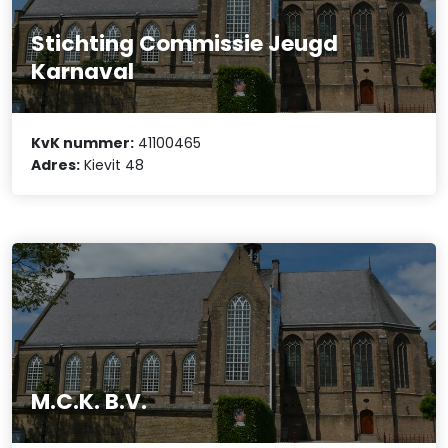
Stichting Commissie Jeugd
Karnaval
KvK nummer:
41100465
Adres:
Kievit 48
M.C.K. B.V.