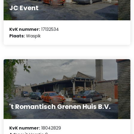
JC Event
KvK nummer:
17132534
Plaats:
Waspik
't Romantisch Grenen Huis B.V.
KvK nummer:
18042829