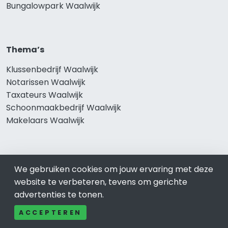
Bungalowpark Waalwijk
Thema’s
Klussenbedrijf Waalwijk
Notarissen Waalwijk
Taxateurs Waalwijk
Schoonmaakbedrijf Waalwijk
Makelaars Waalwijk
Onze producten
We gebruiken cookies om jouw ervaring met deze
website te verbeteren, tevens om gerichte
Keuken Waalwijk
advertenties te tonen.
Vca Waalwijk
Kledingwinkel Waalwijk
ACCEPTEREN
Website laten maken Waalwijk