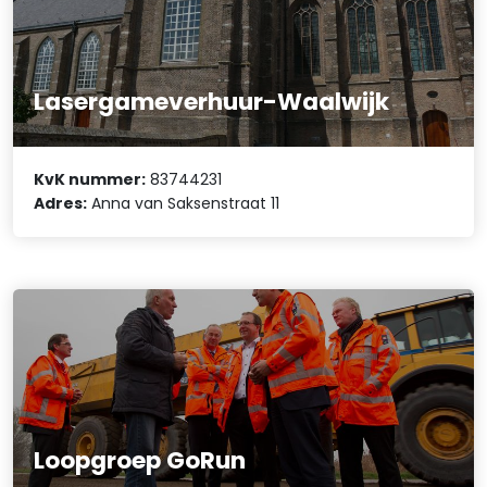
Lasergameverhuur-Waalwijk
KvK nummer:
83744231
Adres:
Anna van Saksenstraat 11
Loopgroep GoRun