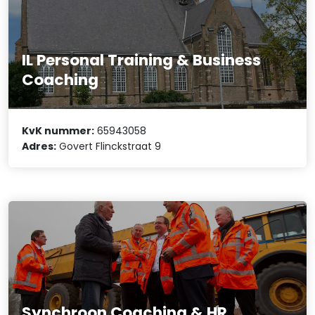
IL Personal Training & Business
Coaching
KvK nummer:
65943058
Adres:
Govert Flinckstraat 9
Synchroon Coaching & HR