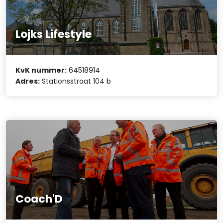
Lojks Lifestyle
KvK nummer:
64518914
Adres:
Stationsstraat 104 b
Coach'D