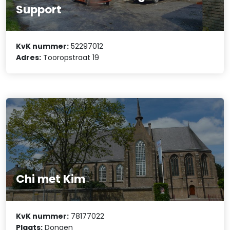
Support
KvK nummer:
52297012
Adres:
Tooropstraat 19
Chi met Kim
KvK nummer:
78177022
Plaats:
Dongen