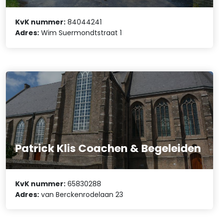
KvK nummer:
84044241
Adres:
Wim Suermondtstraat 1
Patrick Klis Coachen & Begeleiden
KvK nummer:
65830288
Adres:
van Berckenrodelaan 23