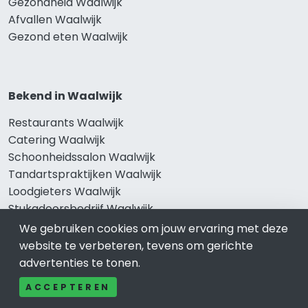
Gezondheid Waalwijk
Afvallen Waalwijk
Gezond eten Waalwijk
Bekend in Waalwijk
Restaurants Waalwijk
Catering Waalwijk
Schoonheidssalon Waalwijk
Tandartspraktijken Waalwijk
Loodgieters Waalwijk
Stukadoorsbedrijf Waalwijk
Verhuisbedrijf Waalwijk
We gebruiken cookies om jouw ervaring met deze
website te verbeteren, tevens om gerichte
advertenties te tonen.
Wij zijn er voor
ACCEPTEREN