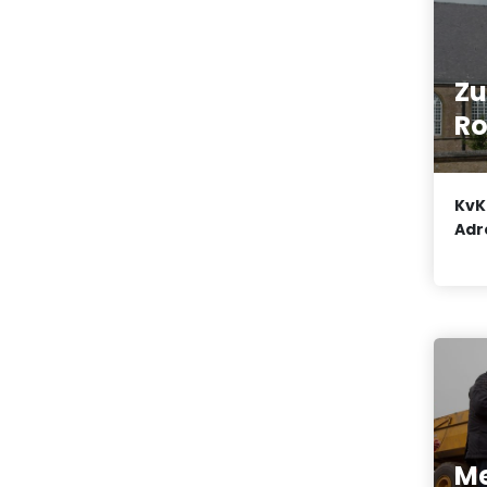
Zu
Ro
KvK
Adr
M