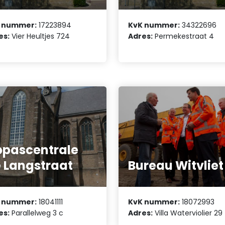
 nummer:
17223894
KvK nummer:
34322696
es:
Vier Heultjes 724
Adres:
Permekestraat 4
pascentrale
 Langstraat
Bureau Witvliet
 nummer:
18041111
KvK nummer:
18072993
es:
Parallelweg 3 c
Adres:
Villa Waterviolier 29