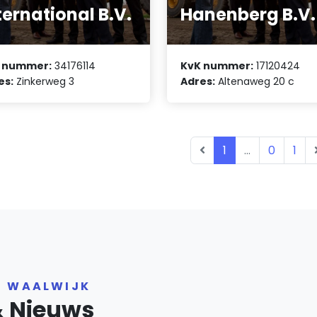
ternational B.V.
Hanenberg B.V.
 nummer:
34176114
KvK nummer:
17120424
es:
Zinkerweg 3
Adres:
Altenaweg 20 c
1
...
0
1
R WAALWIJK
& Nieuws