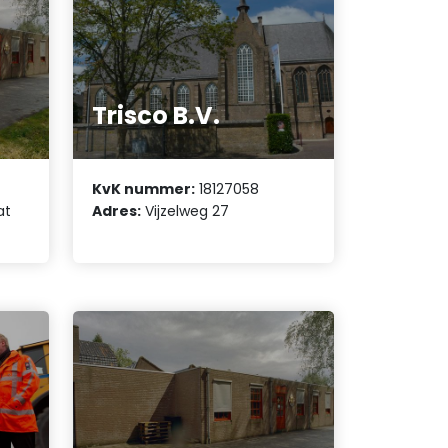
Trisco B.V.
KvK nummer:
18127058
at
Adres:
Vijzelweg 27