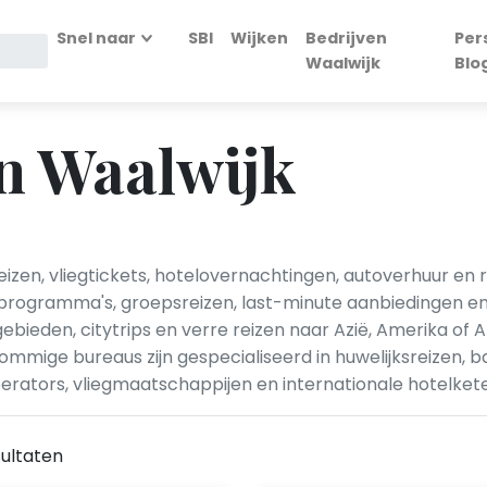
Snel naar
SBI
Wijken
Bedrijven
Per
Waalwijk
Blo
n Waalwijk
izen, vliegtickets, hotelovernachtingen, autoverhuur en
eis­programma's, groepsreizen, last-minute aanbiedingen
ebieden, citytrips en verre reizen naar Azië, Amerika of 
ommige bureaus zijn gespecialiseerd in huwelijksreizen, b
ators, vliegmaatschappijen en internationale hotelket
ultaten