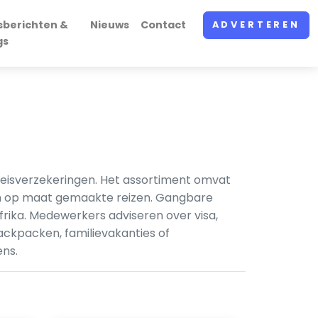
sberichten &
Nieuws
Contact
ADVERTEREN
gs
 reisverzekeringen. Het assortiment omvat
 en op maat gemaakte reizen. Gangbare
Afrika. Medewerkers adviseren over visa,
ackpacken, familievakanties of
ens.