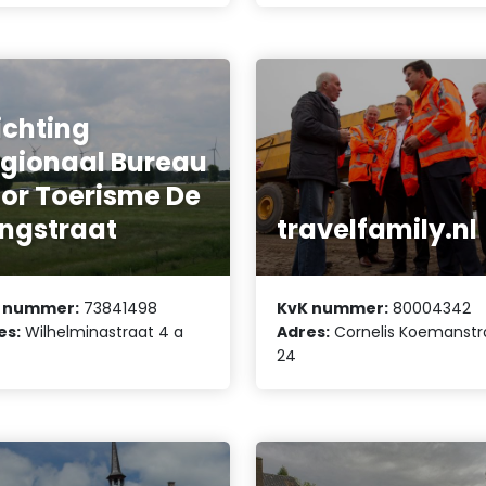
ichting
gionaal Bureau
or Toerisme De
ngstraat
travelfamily.nl
 nummer:
73841498
KvK nummer:
80004342
es:
Wilhelminastraat 4 a
Adres:
Cornelis Koemanstr
24