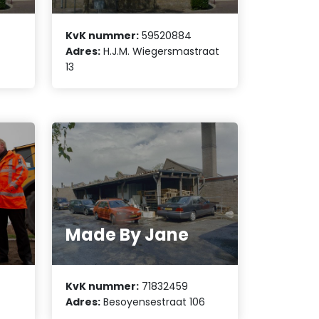
KvK nummer:
59520884
Adres:
H.J.M. Wiegersmastraat
13
Made By Jane
KvK nummer:
71832459
Adres:
Besoyensestraat 106