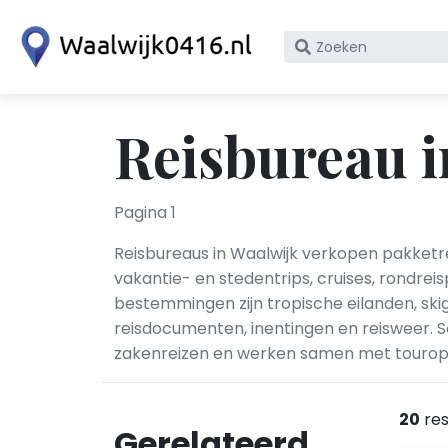
Zoek
op
bedrijfsnaam
of
Reisbureau i
KvK
nummer
Pagina 1
Reisbureaus in Waalwijk verkopen pakketre
vakantie- en stedentrips, cruises, rondr
bestemmingen zijn tropische eilanden, skig
reisdocumenten, inentingen en reisweer. S
zakenreizen en werken samen met touroper
20
res
Gerelateerd