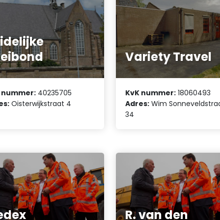
idelijke
eibond
Variety Travel
 nummer:
40235705
KvK nummer:
18060493
es:
Oisterwijkstraat 4
Adres:
Wim Sonneveldstra
34
edex
R. van den