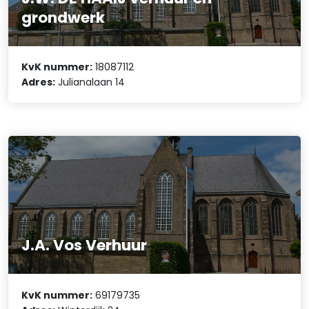
grondwerk
KvK nummer:
18087112
Adres:
Julianalaan 14
J.A. Vos Verhuur
KvK nummer:
69179735