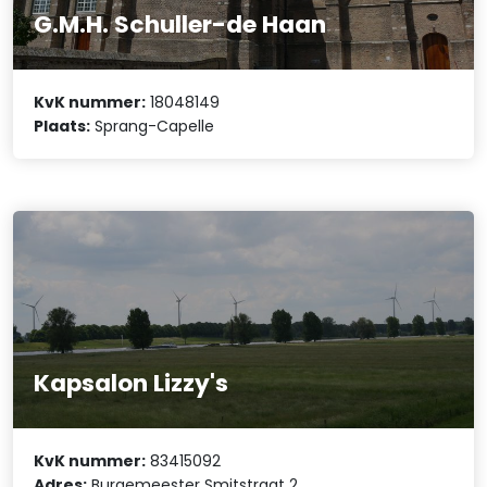
G.M.H. Schuller-de Haan
KvK nummer:
18048149
Plaats:
Sprang-Capelle
Kapsalon Lizzy's
KvK nummer:
83415092
Adres:
Burgemeester Smitstraat 2