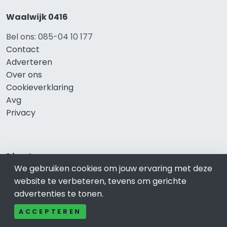
Waalwijk 0416
Bel ons: 085-04 10 177
Contact
Adverteren
Over ons
Cookieverklaring
Avg
Privacy
Direct naar
We gebruiken cookies om jouw ervaring met deze
Rijscholen Waalwijk
website te verbeteren, tevens om gerichte
Fietswinkels Waalwijk
advertenties te tonen.
Taxi Waalwijk
ACCEPTEREN
Kapper Waalwijk
Gezondheid Waalwijk