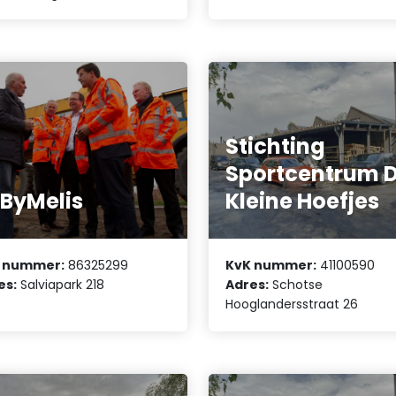
Stichting
Sportcentrum 
tByMelis
Kleine Hoefjes
 nummer:
86325299
KvK nummer:
41100590
es:
Salviapark 218
Adres:
Schotse
Hooglandersstraat 26