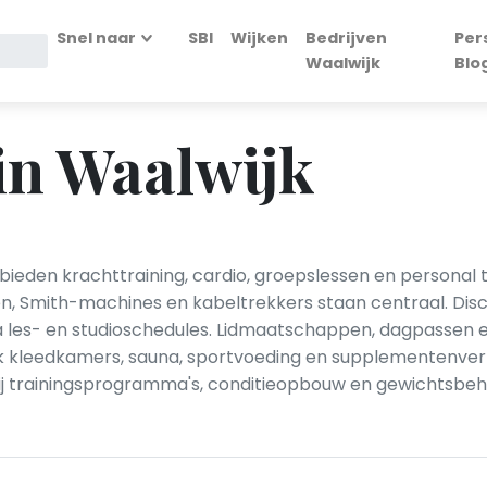
Snel naar
SBI
Wijken
Bedrijven
Per
Waalwijk
Blo
in Waalwijk
 bieden krachttraining, cardio, groepslessen en personal 
n, Smith-machines en kabeltrekkers staan centraal. Discip
 les- en studioschedules. Lidmaatschappen, dagpassen
kleedkamers, sauna, sportvoeding en supplementenverko
j trainingsprogramma's, conditieopbouw en gewichtsbeh