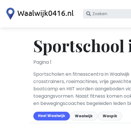
Zoek
op
bedrijfsnaam
of
Sportschool 
KvK
nummer
Pagina 1
Sportscholen en fitnesscentra in Waalwijk
crosstrainers, roeimachines, vrije gewichte
bootcamp en HIIT worden aangeboden via
toegangsvormen. Naast fitness komen ook 
en bewegingscoaches begeleiden leden bi
Heel Waalwijk
Waalwijk
Waspik