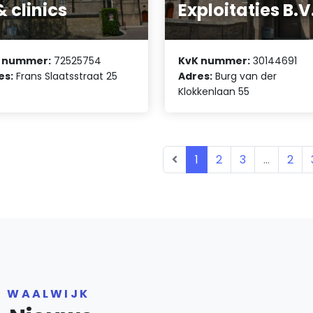
& clinics
Exploitaties B.V
 nummer:
72525754
KvK nummer:
30144691
es:
Frans Slaatsstraat 25
Adres:
Burg van der
Klokkenlaan 55
1
2
3
...
2
R WAALWIJK