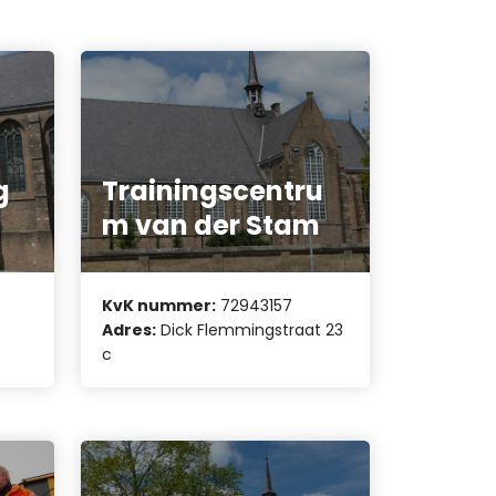
g
Trainingscentru
m van der Stam
KvK nummer:
72943157
Adres:
Dick Flemmingstraat 23
c