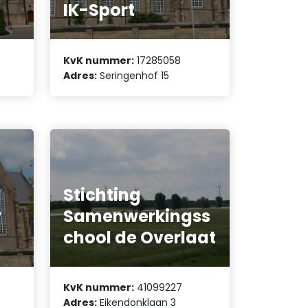
IK-Sport
KvK nummer:
17285058
Adres:
Seringenhof 15
Stichting
y
Samenwerkingss
chool de Overlaat
KvK nummer:
41099227
Adres:
Eikendonklaan 3