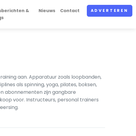
sberichten &
Nieuws
Contact
ADVERTEREN
gs
training aan. Apparatuur zoals loopbanden,
lines als spinning, yoga, pilates, boksen,
 en abonnementen zijn gangbare
op voor. Instructeurs, personal trainers
eersing.