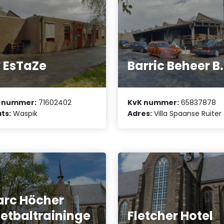
 EsTaZe
Barric Beheer B
 nummer:
71602402
KvK nummer:
65837878
ts:
Waspik
Adres:
Villa Spaanse Ruiter
rc Höcher
etbaltraininge
Fletcher Hotel