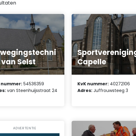
ultaten
wegingstechni
Sportverenigin
 van Selst
Capelle
 nummer:
54536359
KvK nummer:
40272106
es:
van Steenhuijsstraat 24
Adres:
Juffrouwsteeg 3
ADVERTENTIE