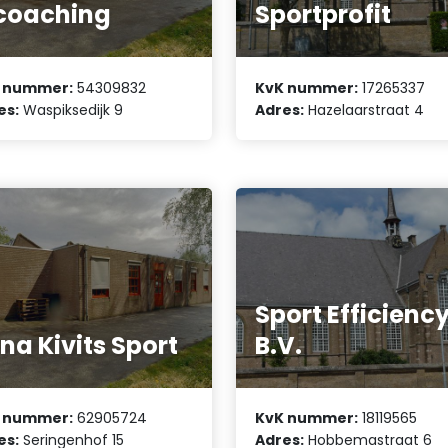
coaching
Sportprofit
 nummer:
54309832
KvK nummer:
17265337
es:
Waspiksedijk 9
Adres:
Hazelaarstraat 4
Sport Efficienc
ona Kivits Sport
B.V.
 nummer:
62905724
KvK nummer:
18119565
es:
Seringenhof 15
Adres:
Hobbemastraat 6