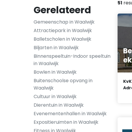
51
res
Gerelateerd
Gemeenschap in Waalwijk
Attractiepark in Waalwijk
Balletscholen in Waalwijk
Biljarten in Waalwijk
Be
Binnenspeeltuin-Indoor speeltuin
ek
in Waalwijk
Bowlen in Waalwijk
Buitenschoolse opvang in
KvK
Waalwijk
Adr
Cultuur in Waalwijk
Dierentuin in Waalwijk
Evenementenhallen in Waalwijk
Expositieruimten in Waalwijk
Fitness in Waalwijk