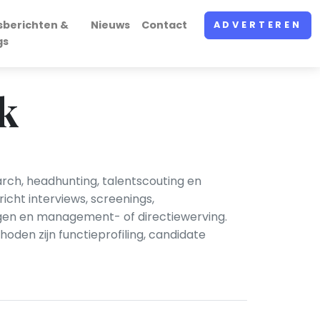
sberichten &
Nieuws
Contact
ADVERTEREN
gs
jk
arch, headhunting, talentscouting en
cht interviews, screenings,
ingen en management- of directiewerving.
oden zijn functieprofiling, candidate