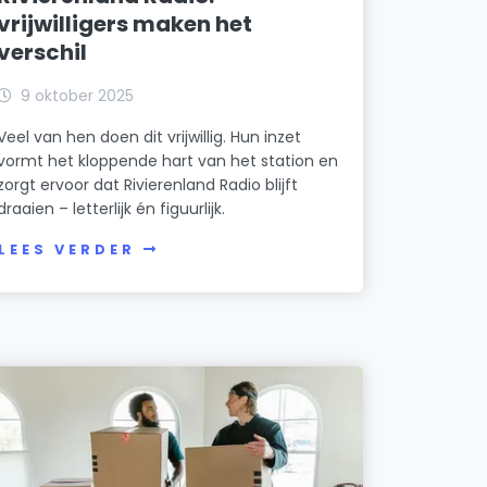
vrijwilligers maken het
verschil
9 oktober 2025
Veel van hen doen dit vrijwillig. Hun inzet
vormt het kloppende hart van het station en
zorgt ervoor dat Rivierenland Radio blijft
draaien – letterlijk én figuurlijk.
LEES VERDER