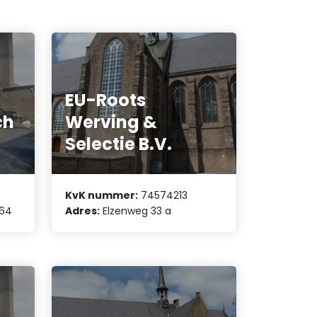
EU-Roots
ch
Werving &
Selectie B.V.
KvK nummer:
74574213
 64
Adres:
Elzenweg 33 a