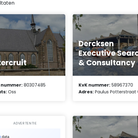
ltaten
Dercksen
Executive Sear
tercruit
& Consultancy
 nummer:
80307485
KvK nummer:
58967370
ts:
Oss
Adres:
Paulus Potterstraat
ADVERTENTIE