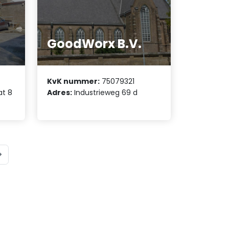
GoodWorx B.V.
KvK nummer:
75079321
at 8
Adres:
Industrieweg 69 d