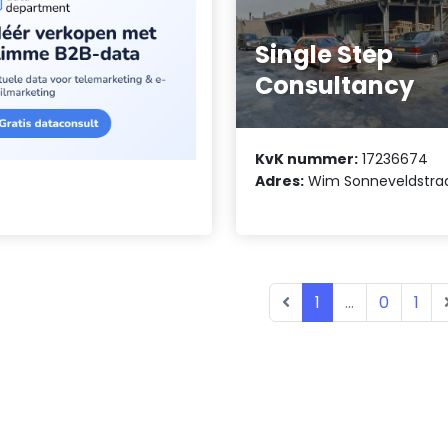
Single Step
Consultancy
KvK nummer:
17236674
Adres:
Wim Sonneveldstra
1
...
0
1