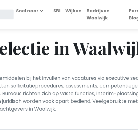
Snel naar
SBI
Wijken
Bedrijven
Per
Waalwijk
Blo
electie in Waalwi
middelen bij het invullen van vacatures via executive se
en sollicitatieprocedures, assessments, competentiegeri
 Bureaus richten zich op vaste functies, interim-plaats
en juridisch worden vaak apart bediend. Veelgebruikte meth
chtgevers in Waalwijk.