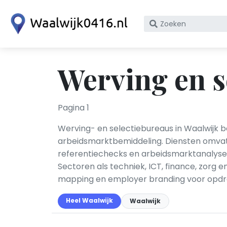
Zoek
op
bedrijfsnaam
of
Werving en s
KvK
nummer
Pagina 1
Werving- en selectiebureaus in Waalwijk be
arbeidsmarktbemiddeling. Diensten omvatt
referentiechecks en arbeidsmarktanalyse.
Sectoren als techniek, ICT, finance, zorg 
mapping en employer branding voor opdra
Heel Waalwijk
Waalwijk