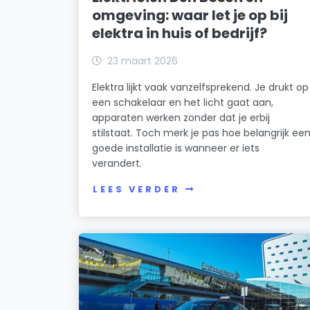
omgeving: waar let je op bij
elektra in huis of bedrijf?
23 maart 2026
Elektra lijkt vaak vanzelfsprekend. Je drukt op
een schakelaar en het licht gaat aan,
apparaten werken zonder dat je erbij
stilstaat. Toch merk je pas hoe belangrijk ee
goede installatie is wanneer er iets
verandert.
LEES VERDER