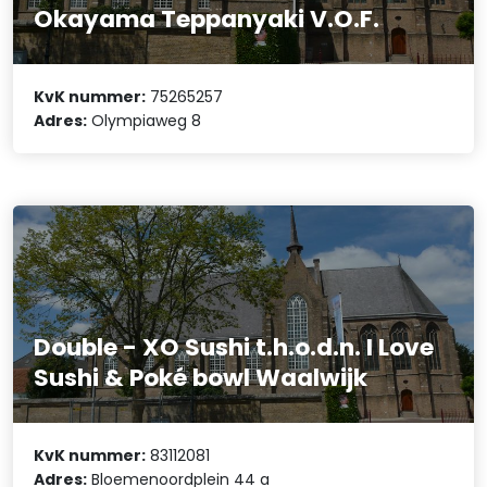
Okayama Teppanyaki V.O.F.
KvK nummer:
75265257
Adres:
Olympiaweg 8
Double - XO Sushi t.h.o.d.n. I Love
Sushi & Poké bowl Waalwijk
KvK nummer:
83112081
Adres:
Bloemenoordplein 44 a