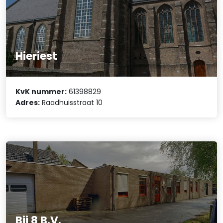
Hieriest
KvK nummer:
61398829
Adres:
Raadhuisstraat 10
Bij 8 B.V.