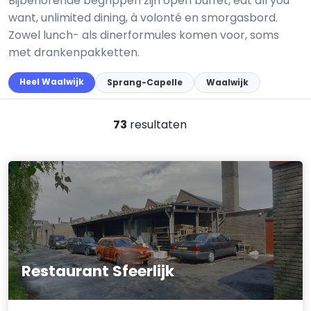
Bijbehorende begrippen zijn open buffet, eat all you
want, unlimited dining, à volonté en smorgasbord.
Zowel lunch- als dinerformules komen voor, soms
met drankenpakketten.
Heel Waalwijk
Sprang-Capelle
Waalwijk
73
resultaten
Restaurant Sfeerlijk