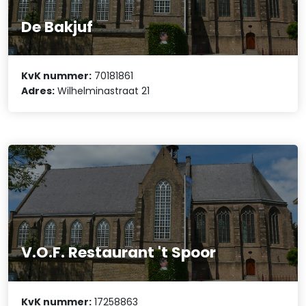
De Bakjuf
KvK nummer:
70181861
Adres:
Wilhelminastraat 21
V.O.F. Restaurant 't Spoor
KvK nummer:
17258863