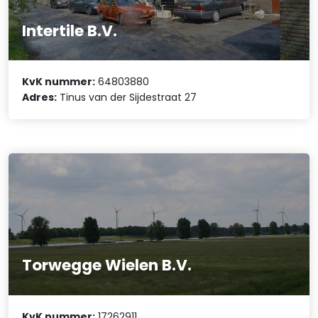
Intertile B.V.
KvK nummer:
64803880
Adres:
Tinus van der Sijdestraat 27
Torwegge Wielen B.V.
KvK nummer:
17262911