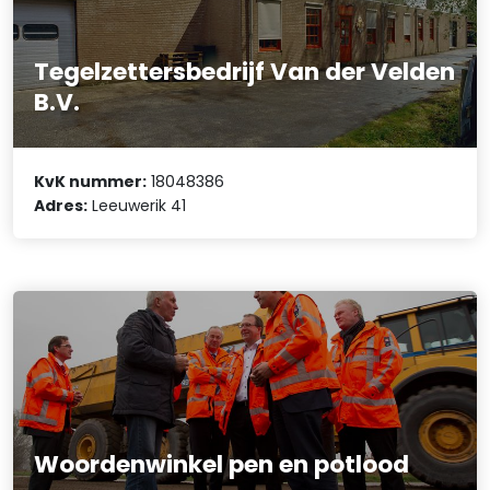
Tegelzettersbedrijf Van der Velden
B.V.
KvK nummer:
18048386
Adres:
Leeuwerik 41
Woordenwinkel pen en potlood