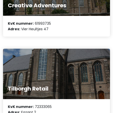
Creative Adventures
KvK nummer:
61993735
Adres:
Vier Heultjes 47
Tilborgh Retail
KvK nummer:
72333065
Adres:
Fazant 2