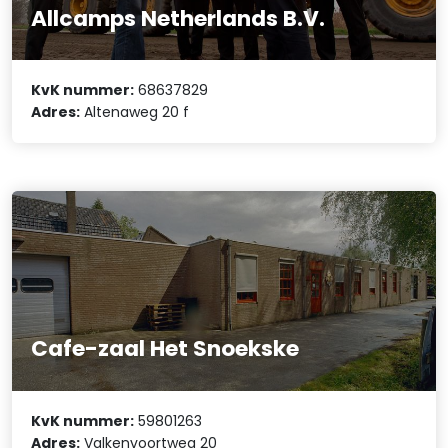
Allcamps Netherlands B.V.
KvK nummer:
68637829
Adres:
Altenaweg 20 f
Cafe-zaal Het Snoekske
KvK nummer:
59801263
Adres:
Valkenvoortweg 20