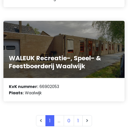
WALEUK Recreatie-, Speel- &
Feestboerderij Waalwijk
KvK nummer:
66902053
Plaats:
Waalwijk
1
...
0
1