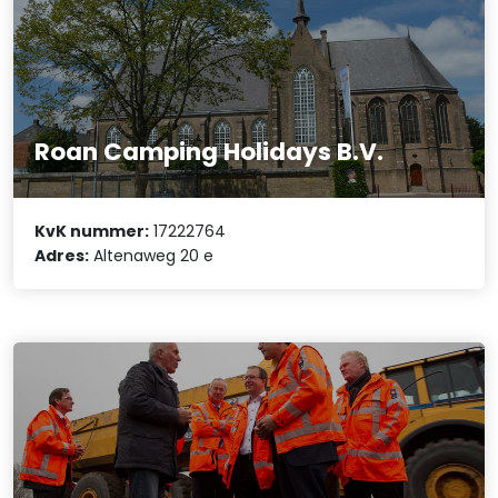
Roan Camping Holidays B.V.
KvK nummer:
17222764
Adres:
Altenaweg 20 e