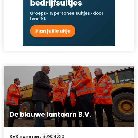
De blauwe lantaarn B.V.
KvK nummer:
80964230