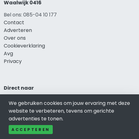
Waalwijk 0416
Bel ons: 085-04 10 177
Contact
Adverteren
Over ons
Cookieverklaring
Avg
Privacy
Direct naar
Rijscholen Waalwijk
We gebruiken cookies om jouw ervaring met deze
Fietswinkels Waalwijk
website te verbeteren, tevens om gerichte
Taxi Waalwijk
advertenties te tonen.
Kapper Waalwijk
ACCEPTEREN
Gezondheid Waalwijk
Afvallen Waalwijk