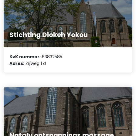
Stichting Diokeh Yokou
KvK nummer:
63832585
Adres:
Zijlweg 1 d
Nataly ontspannings massage