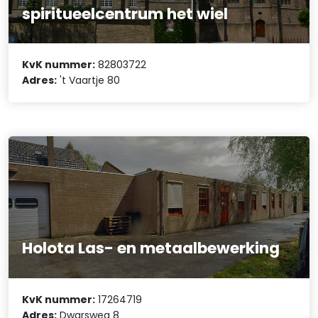
spiritueelcentrum het wiel
KvK nummer:
82803722
Adres:
't Vaartje 80
Holota Las- en metaalbewerking
KvK nummer:
17264719
Adres:
Dwarsweg 8