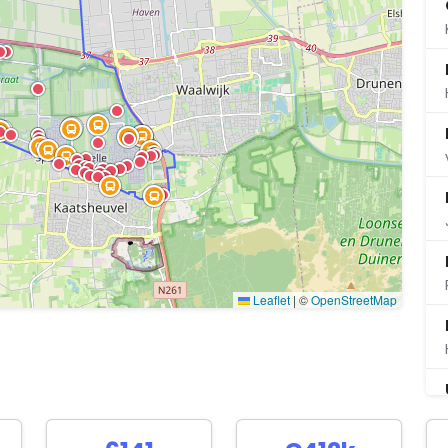
Leaflet
|
©
OpenStreetMap