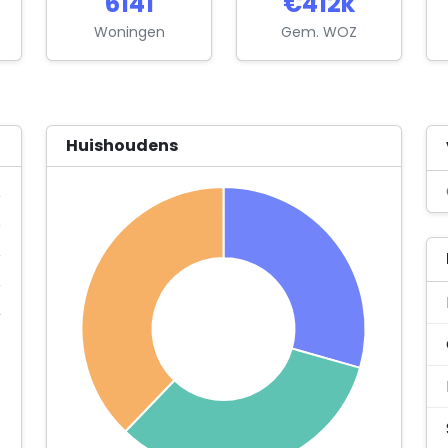
6141
€412k
Woningen
Gem. WOZ
Huishoudens