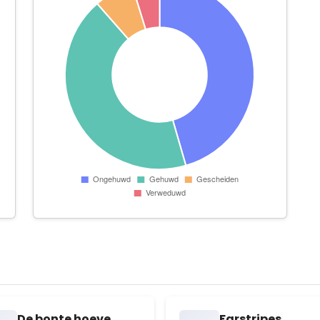
De bonte hoeve
Farstripes