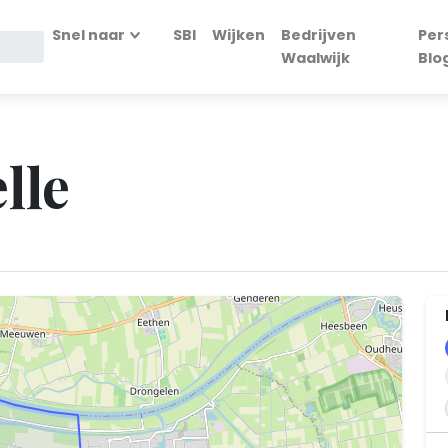
Snel naar
SBI
Wijken
Bedrijven
Per
Waalwijk
Blo
lle