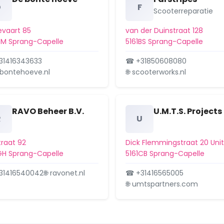
D
F
Scooterreparatie
vaart 85
van der Duinstraat 128
PM Sprang-Capelle
5161BS Sprang-Capelle
31416343633
☎ +31850608080
ebontehoeve.nl
🌐 scooterworks.nl
RAVO Beheer B.V.
U.M.T.S. Projects
R
U
traat 92
Dick Flemmingstraat 20 Unit
GH Sprang-Capelle
5161CB Sprang-Capelle
31416540042
🌐 ravonet.nl
☎ +31416565005
🌐 umtspartners.com