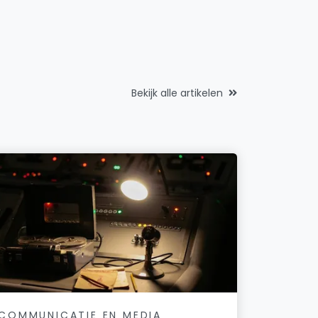
Mecan B.V.
Dick Flemmingstraat 23
Nieuwenhuizen Sprang-Capelle B.V.
van der Duinstraat 82
Bekijk alle artikelen
Open Format
Koetshuislaan 415
Presentator op Maat
Kerkstraat 98
Pro-Tact B.V.
Het Fort 34
Sidneybodymindcoaching
Poolsestraat 36
Stille Maatschap C.A.J. Zijlmans en P.M.A.J. Zijlmans-Kamp
Overdiepsekade 15
COMMUNICATIE EN MEDIA