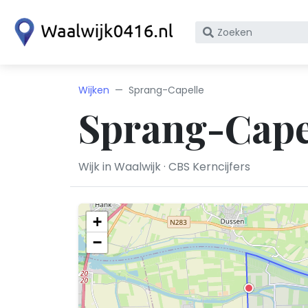
Zoek
op
bedrijfsnaam
of
Wijken
Sprang-Capelle
KvK
Sprang-Cape
nummer
Wijk in Waalwijk · CBS Kerncijfers
+
−