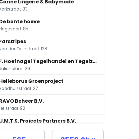
Corine Lingerie & Babymode
Kerkstraat 83
De bonte hoeve
Hogevaart 85
Farstripes
van der Duinstraat 128
F. Hoefnagel Tegelhandel en Tegelzettersbedrijf B.V.
Julianalaan 29
Helleborus Groenproject
Raadhuisstraat 27
RAVO Beheer B.V.
Heistraat 92
U.M.T.S. Projects Partners B.V.
Dick Flemmingstraat 20 Unit H