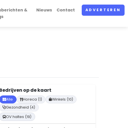
sberichten &
Nieuws
Contact
ADVERTEREN
gs
Bedrijven op de kaart
Alle
Horeca (1)
Winkels (10)
Gezondheid (4)
OV haltes (19)