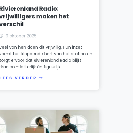
Transportbedrijf Gebr. Vos B.V.
Rivierenland Radio:
Berkhaag 14
vrijwilligers maken het
van Breemen Licht en Geluid
verschil
President Kennedystraat 17
9 oktober 2025
Van den Berg Machinale Timmerwerken
Nies van der Schansstraat 25
Veel van hen doen dit vrijwillig. Hun inzet
vormt het kloppende hart van het station en
Van der Schoot Trappen B.V.
zorgt ervoor dat Rivierenland Radio blijft
Haven 15
draaien – letterlijk én figuurlijk.
Van der Steen Boomverzorging
LEES VERDER
van der Duinstraat 27
Van Dongen Auto's
Nederveenweg 4
Verhagen Duofietsen
Nies van der Schansstraat 3