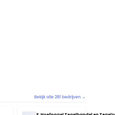
Handels- en Transportbedrijf J. Zwart B.V.
Heistraat 128
Hoefnagel TKS B.V.
Julianalaan 29
Holding A. van Riel B.V.
Sprangsevaart 4 a
Hondentrimsalon Jolanda
Nieuwevaart 100
House of Nias
Vier Heultjes 304
Hoveniersbedrijf van Goch
van der Duinstraat 48
Bekijk alle 281 bedrijven →
Jelle Versteeg Transport
Heistraat 117
F. Hoefnagel Tegelhandel en Tegelze