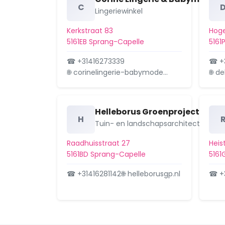
C
Lingeriewinkel
Kerkstraat 83
Hoge
5161EB Sprang-Capelle
5161
☎ +31416273339
☎ +
🌐 corinelingerie-babymode…
🌐 d
Helleborus Groenproject
H
Tuin- en landschapsarchitect
Raadhuisstraat 27
Heis
5161BD Sprang-Capelle
5161
☎ +31416281142
🌐 helleborusgp.nl
☎ +