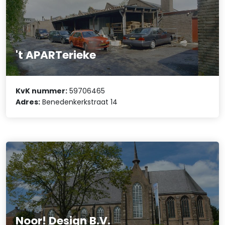
't APARTerieke
KvK nummer:
59706465
Adres:
Benedenkerkstraat 14
Noor! Design B.V.