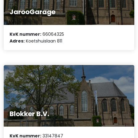
JarooGarage
KvK nummer:
66064325
Adres:
Koetshuislaan 811
Blokker B.V.
KvK nummer:
33147847