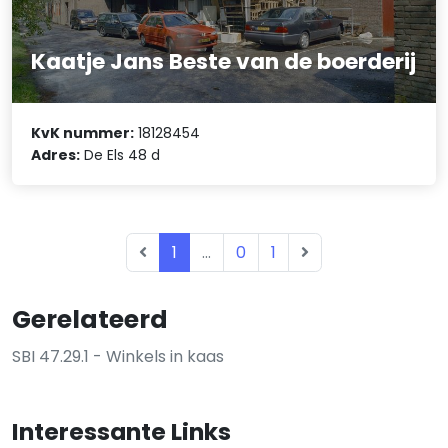
Kaatje Jans Beste van de boerderij
KvK nummer:
18128454
Adres:
De Els 48 d
1
...
0
1
Gerelateerd
SBI 47.29.1 - Winkels in kaas
Interessante Links