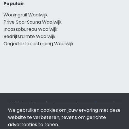
Populair
Woningruil Waalwijk
Prive Spa-Sauna Waalwijk
Incassobureau Waalwijk
Bedrijfsruimte Waalwijk
Ongediertebestrijding Waalwijk
© 2019 - 2026 Realisatie en SEO door
SEO-bureau
Lion
We gebruiken cookies om jouw ervaring met deze
Internet. Betaal alleen voor bewezen resultaten?
SEO
optimalisatie No Cure No Pay
.
Waalwijk
is onderdeel van Lion
website te verbeteren, tevens om gerichte
Internet.
advertenties te tonen.