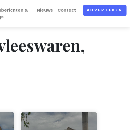
sberichten &
Nieuws
Contact
ADVERTEREN
gs
 vleeswaren,