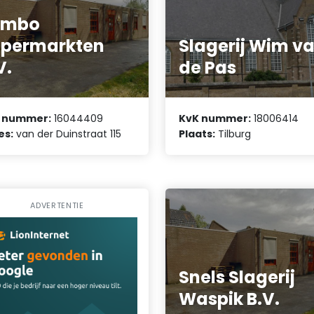
umbo
upermarkten
Slagerij Wim v
V.
de Pas
 nummer:
16044409
KvK nummer:
18006414
es:
van der Duinstraat 115
Plaats:
Tilburg
ADVERTENTIE
Snels Slagerij
Waspik B.V.