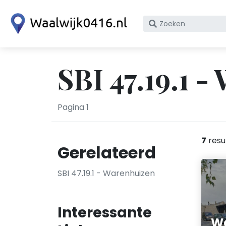
Zoek
op
bedrijfsnaam
of
SBI 47.19.1 
KvK
nummer
Pagina 1
7
resu
Gerelateerd
SBI 47.19.1 - Warenhuizen
Interessante
W