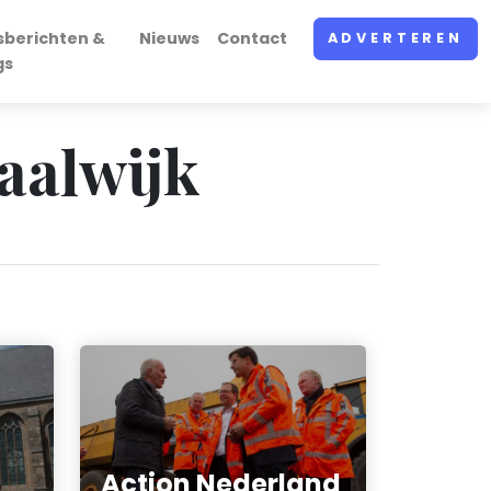
sberichten &
Nieuws
Contact
ADVERTEREN
gs
Waalwijk
Action Nederland