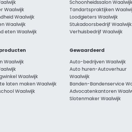
aalwijk
Schoonheidssalon Waalwij
r Waalwijk
Tandartspraktijken Waalwi
dheid Waalwijk
Loodgieters Waalwijk
en Waalwijk
Stukadoorsbedrijf Waalwijk
d eten Waalwijk
Verhuisbedrijf Waalwijk
producten
Gewaardeerd
n Waalwijk
Auto-bedrijven Waalwijk
aalwijk
Auto huren-Autoverhuur
gwinkel Waalwijk
Waalwijk
te laten maken Waalwijk
Banden-Bandenservice Wa
school Waalwijk
Advocatenkantoren Waalw
Slotenmaker Waalwijk