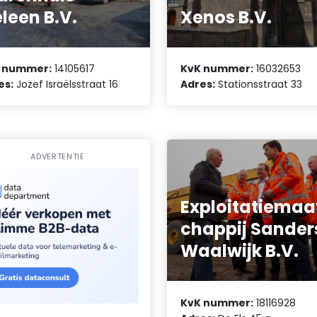
leen B.V.
Xenos B.V.
 nummer:
14105617
KvK nummer:
16032653
es:
Jozef Israëlsstraat 16
Adres:
Stationsstraat 33
ADVERTENTIE
Exploitatiemaa
chappij Sander
Waalwijk B.V.
KvK nummer:
18116928