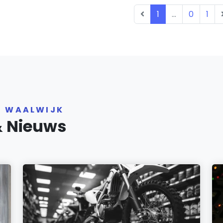
1
...
0
1
R WAALWIJK
& Nieuws