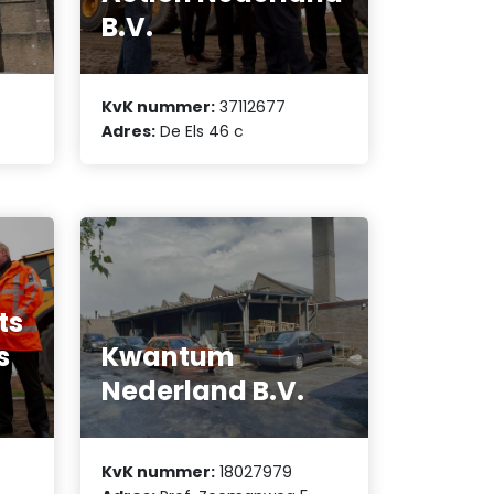
B.V.
KvK nummer:
37112677
Adres:
De Els 46 c
ts
s
Kwantum
Nederland B.V.
KvK nummer:
18027979