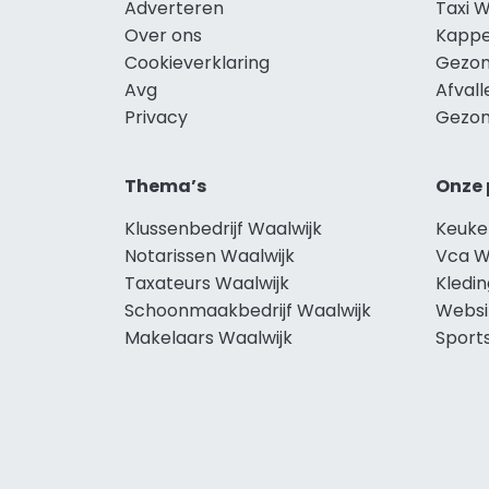
Adverteren
Taxi W
Over ons
Kappe
Cookieverklaring
Gezon
Avg
Afvall
Privacy
Gezon
Thema’s
Onze 
Klussenbedrijf Waalwijk
Keuke
Notarissen Waalwijk
Vca W
Taxateurs Waalwijk
Kledin
Schoonmaakbedrijf Waalwijk
Websi
Makelaars Waalwijk
Sport