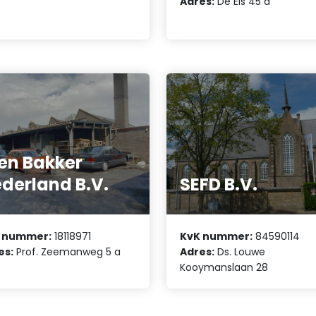
Adres:
De Els 45 a
en Bakker
derland B.V.
SEFD B.V.
 nummer:
18118971
KvK nummer:
84590114
es:
Prof. Zeemanweg 5 a
Adres:
Ds. Louwe
Kooymanslaan 28