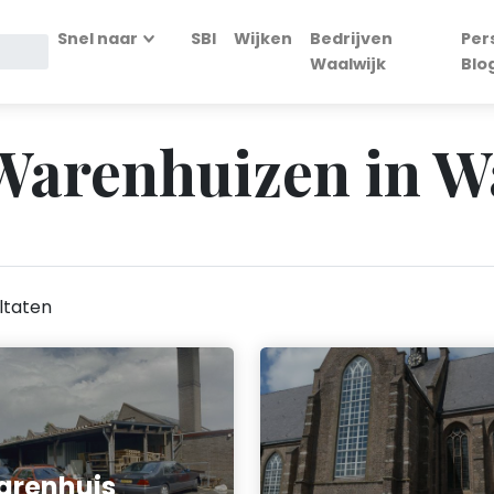
Snel naar
SBI
Wijken
Bedrijven
Per
Waalwijk
Blo
- Warenhuizen in 
ltaten
arenhuis