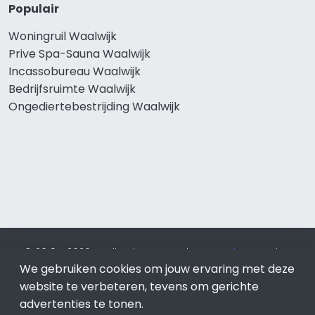
Populair
Woningruil Waalwijk
Prive Spa-Sauna Waalwijk
Incassobureau Waalwijk
Bedrijfsruimte Waalwijk
Ongediertebestrijding Waalwijk
© 2019 - 2026 Realisatie en SEO door
SEO-bureau
Lion
We gebruiken cookies om jouw ervaring met deze
Internet. Betaal alleen voor bewezen resultaten?
SEO
optimalisatie No Cure No Pay
.
Waalwijk
is onderdeel van Lion
website te verbeteren, tevens om gerichte
Internet.
advertenties te tonen.