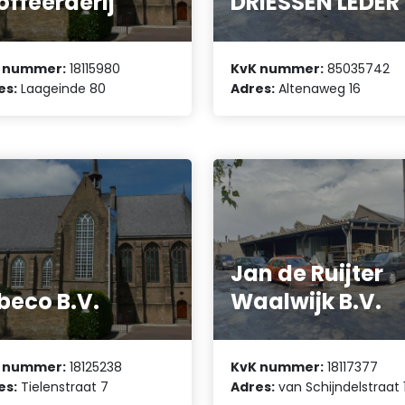
offeerderij
DRIESSEN LEDER
 nummer:
18115980
KvK nummer:
85035742
es:
Laageinde 80
Adres:
Altenaweg 16
Jan de Ruijter
beco B.V.
Waalwijk B.V.
 nummer:
18125238
KvK nummer:
18117377
es:
Tielenstraat 7
Adres:
van Schijndelstraat 1