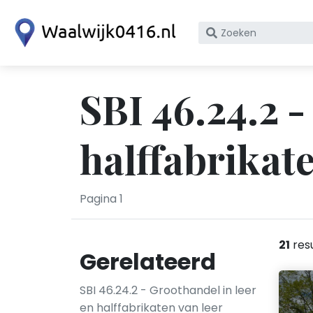
Zoek
op
bedrijfsnaam
of
SBI 46.24.2 -
KvK
nummer
halffabrikate
Pagina 1
21
res
Gerelateerd
SBI 46.24.2 - Groothandel in leer
en halffabrikaten van leer