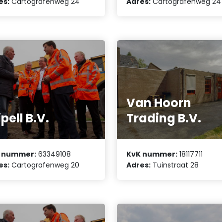
es:
Cartografenweg 24
Adres:
Cartografenweg 24
Van Hoorn
ipell B.V.
Trading B.V.
 nummer:
63349108
KvK nummer:
18117711
es:
Cartografenweg 20
Adres:
Tuinstraat 28