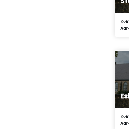
St
KvK
Adr
Es
KvK
Adr