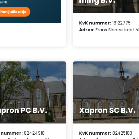
ming B.V.
KvK nummer:
18122775
Adres:
Frans Slaatsstraat 5
pron PC B.V.
Xapron SC B.V.
 nummer:
82424918
KvK nummer:
82425183