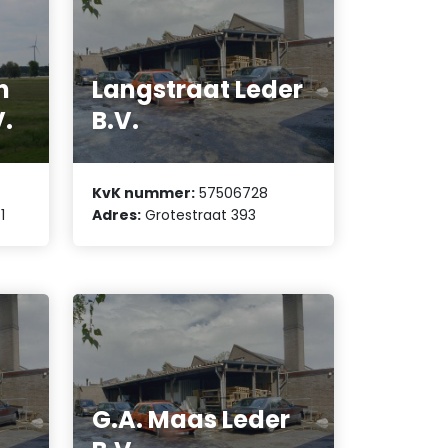
n
Langstraat Leder
V.
B.V.
KvK nummer:
57506728
1
Adres:
Grotestraat 393
G.A. Maas Leder