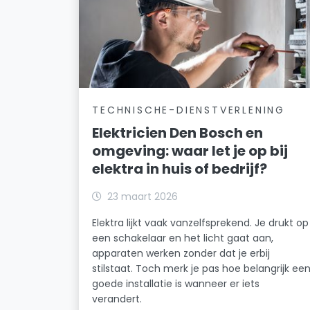
TECHNISCHE-DIENSTVERLENING
Elektricien Den Bosch en
omgeving: waar let je op bij
elektra in huis of bedrijf?
23 maart 2026
Elektra lijkt vaak vanzelfsprekend. Je drukt op
een schakelaar en het licht gaat aan,
apparaten werken zonder dat je erbij
stilstaat. Toch merk je pas hoe belangrijk ee
goede installatie is wanneer er iets
verandert.