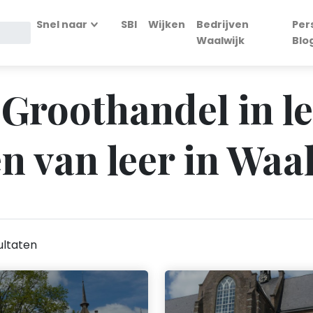
Snel naar
SBI
Wijken
Bedrijven
Per
Waalwijk
Blo
 Groothandel in l
n van leer in Waa
ultaten