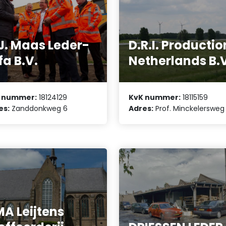
J. Maas Leder-
D.R.I. Productio
fa B.V.
Netherlands B.
 nummer:
18124129
KvK nummer:
18115159
es:
Zanddonkweg 6
Adres:
Prof. Minckelersweg 
A Leijtens