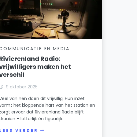
COMMUNICATIE EN MEDIA
Rivierenland Radio:
vrijwilligers maken het
verschil
9 oktober 2025
Veel van hen doen dit vrijwillig. Hun inzet
vormt het kloppende hart van het station en
zorgt ervoor dat Rivierenland Radio blijft
draaien – letterlijk én figuurlijk.
LEES VERDER