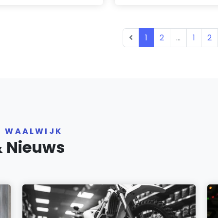
1
2
...
1
2
R WAALWIJK
& Nieuws