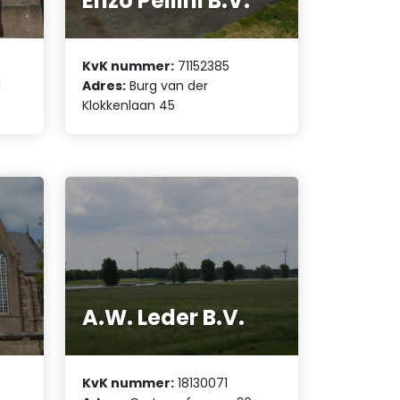
Enzo Pellini B.V.
KvK nummer:
71152385
1
Adres:
Burg van der
Klokkenlaan 45
A.W. Leder B.V.
KvK nummer:
18130071