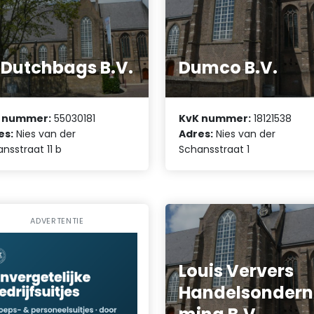
Dutchbags B.V.
Dumco B.V.
 nummer:
55030181
KvK nummer:
18121538
es:
Nies van der
Adres:
Nies van der
nsstraat 11 b
Schansstraat 1
ADVERTENTIE
Louis Ververs
Handelsondern