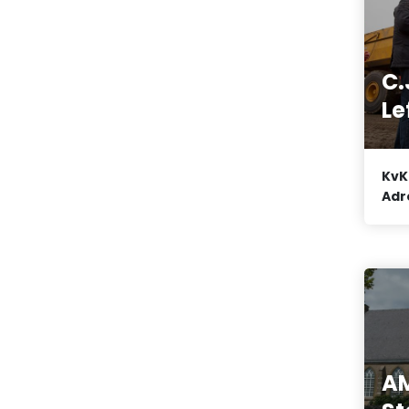
C.
Le
KvK
Adr
AM