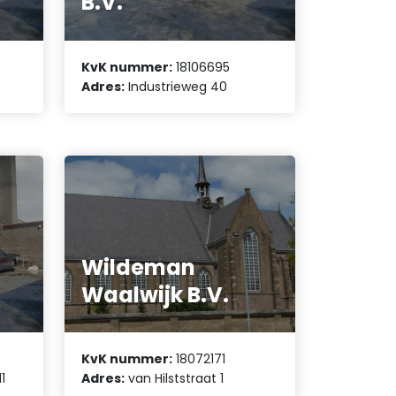
B.V.
KvK nummer:
18106695
Adres:
Industrieweg 40
Wildeman
Waalwijk B.V.
KvK nummer:
18072171
1
Adres:
van Hilststraat 1