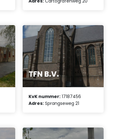
Adres:
Cartografenweg 20
TFN B.V.
KvK nummer:
17187456
Adres:
Sprangseweg 21