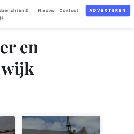
sberichten &
Nieuws
Contact
ADVERTEREN
gs
eer en
lwijk