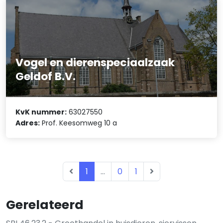
Vogel en dierenspeciaalzaak
Geldof B.V.
KvK nummer:
63027550
Adres:
Prof. Keesomweg 10 a
1
...
0
1
Gerelateerd