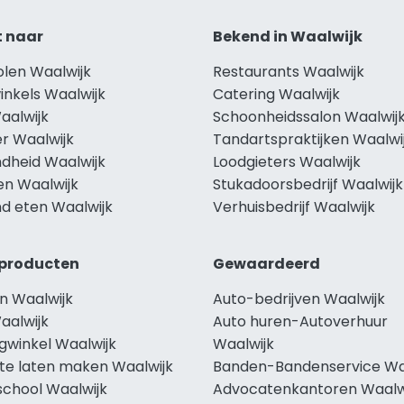
t naar
Bekend in Waalwijk
olen Waalwijk
Restaurants Waalwijk
inkels Waalwijk
Catering Waalwijk
aalwijk
Schoonheidssalon Waalwij
r Waalwijk
Tandartspraktijken Waalwi
dheid Waalwijk
Loodgieters Waalwijk
en Waalwijk
Stukadoorsbedrijf Waalwijk
d eten Waalwijk
Verhuisbedrijf Waalwijk
producten
Gewaardeerd
n Waalwijk
Auto-bedrijven Waalwijk
aalwijk
Auto huren-Autoverhuur
gwinkel Waalwijk
Waalwijk
te laten maken Waalwijk
Banden-Bandenservice Wa
school Waalwijk
Advocatenkantoren Waalw