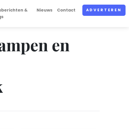
sberichten &
Nieuws
Contact
ADVERTEREN
gs
tampen en
k