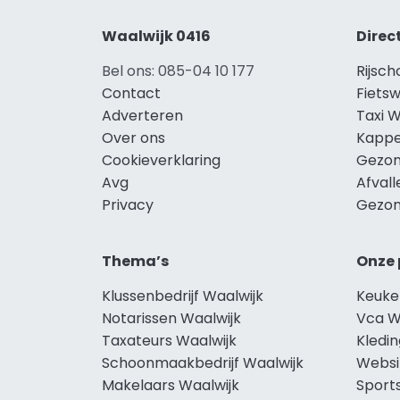
Waalwijk 0416
Direc
Bel ons: 085-04 10 177
Rijsch
Contact
Fietsw
Adverteren
Taxi W
Over ons
Kappe
Cookieverklaring
Gezon
Avg
Afvall
Privacy
Gezon
Thema’s
Onze 
Klussenbedrijf Waalwijk
Keuke
Notarissen Waalwijk
Vca W
Taxateurs Waalwijk
Kledin
Schoonmaakbedrijf Waalwijk
Websi
Makelaars Waalwijk
Sport