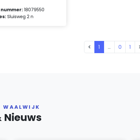
 nummer:
18079550
es:
Sluisweg 2 n
1
...
0
1
R WAALWIJK
& Nieuws