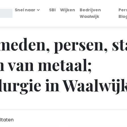
Snel naar
SBI
Wijken
Bedrijven
Per
Waalwijk
Blo
Smeden, persen, s
n van metaal;
urgie in Waalwij
ltaten