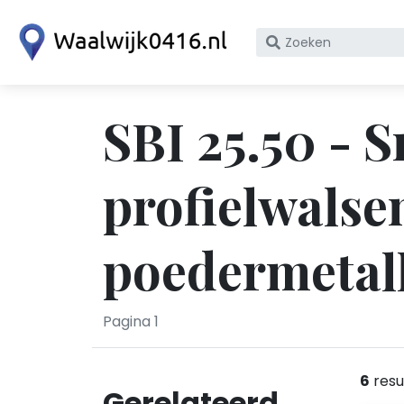
Zoek
op
bedrijfsnaam
of
SBI 25.50 - 
KvK
nummer
profielwalse
poedermetall
Pagina 1
6
resu
Gerelateerd