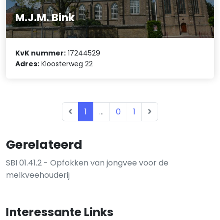
M.J.M. Bink
KvK nummer:
17244529
Adres:
Kloosterweg 22
1
...
0
1
Gerelateerd
SBI 01.41.2 - Opfokken van jongvee voor de
melkveehouderij
Interessante Links