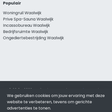
Populair
Woningruil Waalwijk
Prive Spa-Sauna Waalwijk
Incassobureau Waalwijk
Bedrijfsruimte Waalwijk
Ongediertebestrijding Waalwijk
© 2019 - 2026 Realisatie en SEO door
SEO-bureau
Lion
Internet. Betaal alleen voor bewezen resultaten?
SEO
We gebruiken cookies om jouw ervaring met deze
optimalisatie No Cure No Pay
.
Waalwijk
is onderdeel van Lion
website te verbeteren, tevens om gerichte
Internet.
advertenties te tonen.