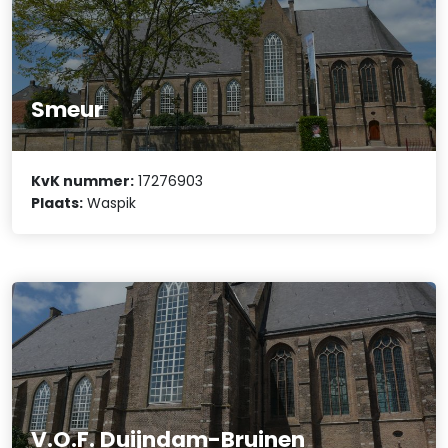
Smeur
KvK nummer:
17276903
Plaats:
Waspik
V.O.F. Duijndam-Bruinen