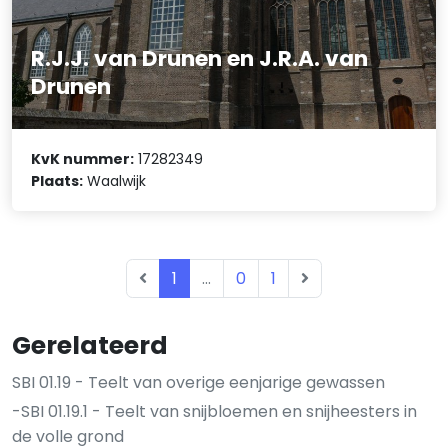
R.J.J. van Drunen en J.R.A. van
Drunen
KvK nummer:
17282349
Plaats:
Waalwijk
1
...
0
1
Gerelateerd
SBI 01.19 - Teelt van overige eenjarige gewassen
-SBI 01.19.1 - Teelt van snijbloemen en snijheesters in
de volle grond