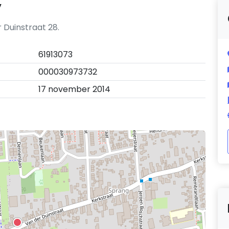
y
 Duinstraat 28.
61913073
000030973732
17 november 2014