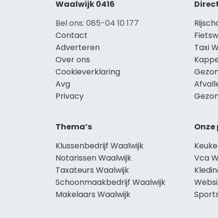
Waalwijk 0416
Direc
Bel ons: 085-04 10 177
Rijsch
Contact
Fietsw
Adverteren
Taxi W
Over ons
Kappe
Cookieverklaring
Gezon
Avg
Afvall
Privacy
Gezon
Thema’s
Onze 
Klussenbedrijf Waalwijk
Keuke
Notarissen Waalwijk
Vca W
Taxateurs Waalwijk
Kledin
Schoonmaakbedrijf Waalwijk
Websi
Makelaars Waalwijk
Sport