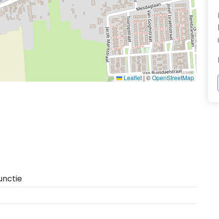
Leaflet
|
©
OpenStreetMap
unctie