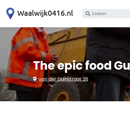
Zoek
op
bedrijfsnaam
of
KvK
nummer
The epic food G
van der Duinstraat 28