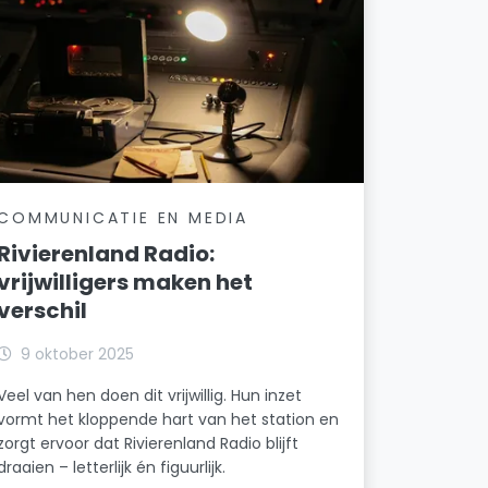
COMMUNICATIE EN MEDIA
Rivierenland Radio:
vrijwilligers maken het
verschil
9 oktober 2025
Veel van hen doen dit vrijwillig. Hun inzet
vormt het kloppende hart van het station en
zorgt ervoor dat Rivierenland Radio blijft
draaien – letterlijk én figuurlijk.