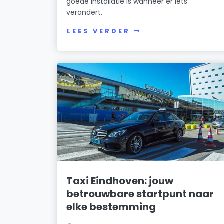
goede installatie is wanneer er iets
verandert.
LEES VERDER
Taxi Eindhoven: jouw
betrouwbare startpunt naar
elke bestemming