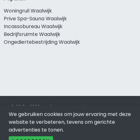
Woningruil Waalwijk
Prive Spa-Sauna Waalwijk
Incassobureau Waalwijk
Bedrijfsruimte Waalwijk
Ongediertebestrijding Waalwijk
© 2019 - 2026 Realisatie en SEO door
SEO-bureau
Lion
We gebruiken cookies om jouw ervaring met deze
Internet. Betaal alleen voor bewezen resultaten?
SEO
optimalisatie No Cure No Pay
.
Waalwijk
is onderdeel van Lion
website te verbeteren, tevens om gerichte
Internet.
advertenties te tonen.
Beeldcredits